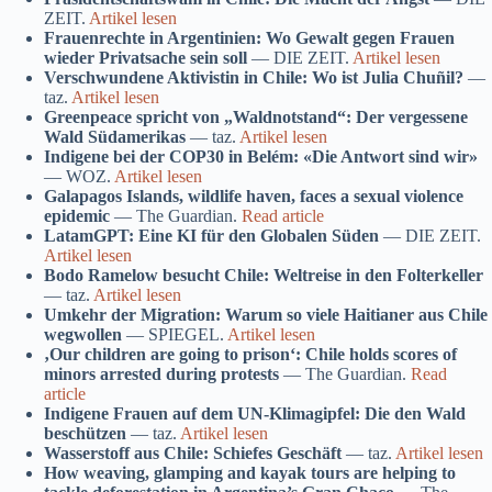
ZEIT.
Artikel lesen
Frauenrechte in Argentinien: Wo Gewalt gegen Frauen
wieder Privatsache sein soll
— DIE ZEIT.
Artikel lesen
Verschwundene Aktivistin in Chile: Wo ist Julia Chuñil?
—
taz.
Artikel lesen
Greenpeace spricht von „Waldnotstand“: Der vergessene
Wald Südamerikas
— taz.
Artikel lesen
Indigene bei der COP30 in Belém: «Die Antwort sind wir»
— WOZ.
Artikel lesen
Galapagos Islands, wildlife haven, faces a sexual violence
epidemic
— The Guardian.
Read article
LatamGPT: Eine KI für den Globalen Süden
— DIE ZEIT.
Artikel lesen
Bodo Ramelow besucht Chile: Weltreise in den Folterkeller
— taz.
Artikel lesen
Umkehr der Migration: Warum so viele Haitianer aus Chile
wegwollen
— SPIEGEL.
Artikel lesen
‚Our children are going to prison‘: Chile holds scores of
minors arrested during protests
— The Guardian.
Read
article
Indigene Frauen auf dem UN-Klimagipfel: Die den Wald
beschützen
— taz.
Artikel lesen
Wasserstoff aus Chile: Schiefes Geschäft
— taz.
Artikel lesen
How weaving, glamping and kayak tours are helping to