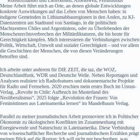
Rohstoffhandel und Lieferketten, Arbeitswelt, Feminismus
Meine Arbeit führt mich an Orte, an denen globale Entwicklungen
konkrete Auswirkungen auf das Leben von Menschen haben: in
indigene Gemeinden in Lithiumabbauregionen in den Anden, zu KI-
Datenzentren am Stadtrand von Santiago, in die politischen
Machtzentren Chiles und Argentiniens, oder zu Überlebenden der
Menschenrechtsverbrechen der Militärdiktaturen, die bis heute für
Gerechtigkeit kämpfen. Mich interessieren die Verbindungen zwischen
Politik, Wirtschaft, Umwelt und sozialer Gerechtigkeit – und vor allem
die Geschichten der Menschen, die von diesen Veränderungen
betroffen sind.
Ich arbeite unter anderem für DIE ZEIT, die taz, die WOZ,
Deutschlandfunk, WDR und Deutsche Welle. Neben Reportagen und
Analysen realisiere ich Radiofeatures und dokumentarische Projekte
für Radio und Fernsehen. 2020 erschien mein erstes Buch im Unrast-
Verlag, „Revolte in Chile: Aufbruch im Musterland des
Neoliberalismus“, 2025 folgte „Revolution der Frauen: Von
Feministinnen aus Lateinamerika lernen“ im Mandelbaum Verlag.
Parallel zu meiner journalistischen Arbeit promoviere ich in Politischer
Ökonomie zu ökologischen Konflikten im Zusammenhang mit
Energiewende und Naturschutz in Lateinamerika. Diese Verbindung
von wissenschaftlicher Recherche und journalistischem Erzählen prägt
meinen Blick auf die Region: Ich will nicht nur beschreiben, was